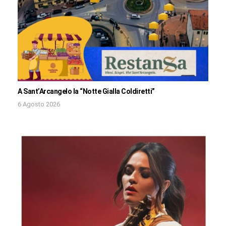
A Sant’Arcangelo la “Notte Gialla Coldiretti”
6 Agosto 2026