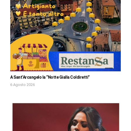
A Sant’Arcangelo la “Notte Gialla Coldiretti”
6 Agosto 2026