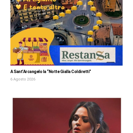
A Sant’Arcangelo la “Notte Gialla Coldiretti”
6 Agosto 2026