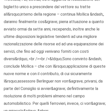
biglietto unico a prescindere dal vettore su tratte
all&rsquo;interno della regione – continua Mollica &ndash;,
daranno finalmente cos&igrave; piena attuazione a quanto
avviato ormai da sette anni, recependo, inoltre anche le
ultime disposizioni legislative tendenti ad una migliore
razionalizzazione delle risorse ed ad una equiparazione dei
servizi, che fino ad oggi venivano forniti con costi
diversi&rdquo;.<br /><br />&ldquo;Sono convinto &ndash;
conclude Mollica – che con l&rsquo;applicazione di queste
nuove norme e con il contributo, di cui sicuramente
l&rsquo;assessore Berlinguer non vorr&agrave; privarsi, da
parte del Consiglio si avvier&agrave; definitivamente la
risoluzione di molti problemi almeno nel campo
automobilistico. Per quelli ferrovieri, invece, ci vorr&agrave;
un miracolo&rdquo;.&nbsp;