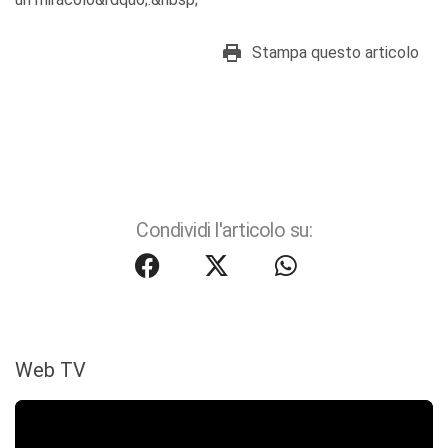
Stampa questo articolo
Condividi l'articolo su:
Web TV