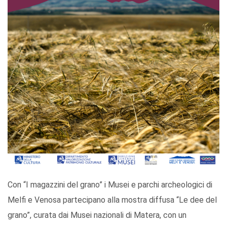
Con “I magazzini del grano” i Musei e parchi archeologici di
Melfi e Venosa partecipano alla mostra diffusa “Le dee del
grano”, curata dai Musei nazionali di Matera, con un