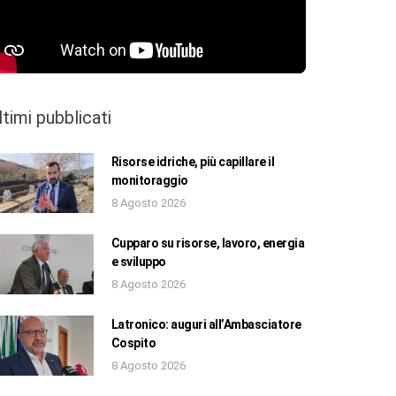
ltimi pubblicati
Risorse idriche, più capillare il
monitoraggio
8 Agosto 2026
Cupparo su risorse, lavoro, energia
e sviluppo
8 Agosto 2026
Latronico: auguri all’Ambasciatore
Cospito
8 Agosto 2026