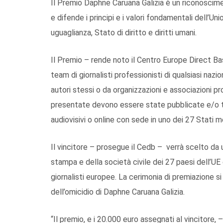
Il Premio Daphne Caruana Galizia è un riconoscim
e difende i principi e i valori fondamentali dell’Un
uguaglianza, Stato di diritto e diritti umani.
Il Premio – rende noto il Centro Europe Direct Basi
team di giornalisti professionisti di qualsiasi na
autori stessi o da organizzazioni e associazioni p
presentate devono essere state pubblicate e/o 
audiovisivi o online con sede in uno dei 27 Stati m
Il vincitore – prosegue il Cedb – verrà scelto da
stampa e della società civile dei 27 paesi dell’UE 
giornalisti europee. La cerimonia di premiazione si
dell’omicidio di Daphne Caruana Galizia.
“Il premio, e i 20.000 euro assegnati al vincitore, 