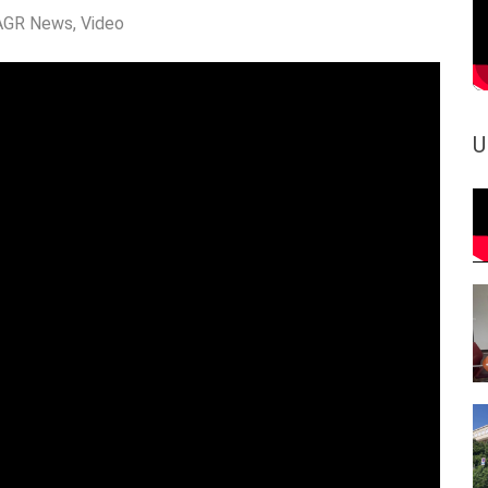
AGR News
,
Video
U