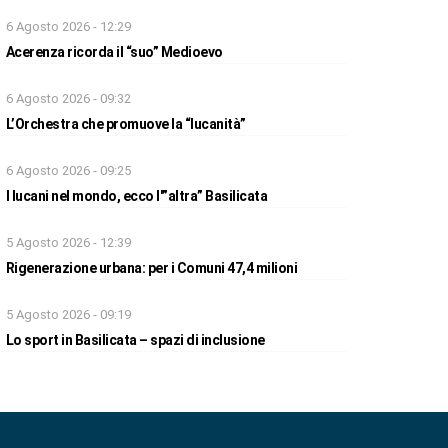
6 Agosto 2026 - 12:29
Acerenza ricorda il “suo” Medioevo
6 Agosto 2026 - 09:32
L’Orchestra che promuove la “lucanità”
6 Agosto 2026 - 09:25
I lucani nel mondo, ecco l'”altra” Basilicata
5 Agosto 2026 - 12:39
Rigenerazione urbana: per i Comuni 47,4 milioni
5 Agosto 2026 - 09:19
Lo sport in Basilicata – spazi di inclusione