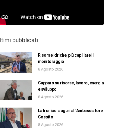
ltimi pubblicati
Risorse idriche, più capillare il
monitoraggio
8 Agosto 2026
Cupparo su risorse, lavoro, energia
e sviluppo
8 Agosto 2026
Latronico: auguri all’Ambasciatore
Cospito
8 Agosto 2026