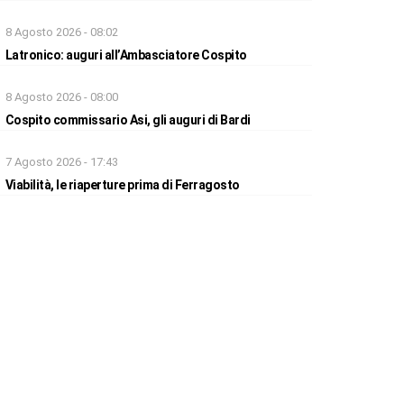
8 Agosto 2026 - 08:02
Latronico: auguri all’Ambasciatore Cospito
8 Agosto 2026 - 08:00
Cospito commissario Asi, gli auguri di Bardi
7 Agosto 2026 - 17:43
Viabilità, le riaperture prima di Ferragosto