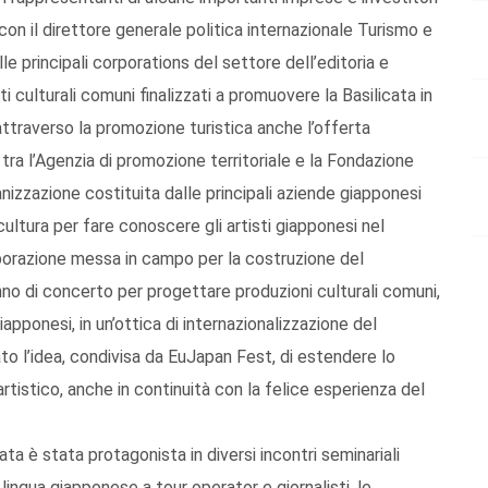
i con il direttore generale politica internazionale Turismo e
le principali corporations del settore dell’editoria e
i culturali comuni finalizzati a promuovere la Basilicata in
attraverso la promozione turistica anche l’offerta
o tra l’Agenzia di promozione territoriale e la Fondazione
nizzazione costituita dalle principali aziende giapponesi
cultura per fare conoscere gli artisti giapponesi nel
aborazione messa in campo per la costruzione del
no di concerto per progettare produzioni culturali comuni,
pponesi, in un’ottica di internazionalizzazione del
ato l’idea, condivisa da EuJapan Fest, di estendere lo
rtistico, anche in continuità con la felice esperienza del
ata è stata protagonista in diversi incontri seminariali
lingua giapponese a tour operator e giornalisti, le