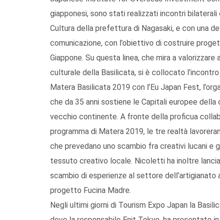
giapponesi, sono stati realizzati incontri bilateral
Cultura della prefettura di Nagasaki, e con una del
comunicazione, con l’obiettivo di costruire progett
Giappone. Su questa linea, che mira a valorizzare 
culturale della Basilicata, si è collocato l’incontr
Matera Basilicata 2019 con l’Eu Japan Fest, l’orga
che da 35 anni sostiene le Capitali europee della 
vecchio continente. A fronte della proficua coll
programma di Matera 2019, le tre realtà lavoreran
che prevedano uno scambio fra creativi lucani e gia
tessuto creativo locale. Nicoletti ha inoltre lanci
scambio di esperienze al settore dell’artigianato a
progetto Fucina Madre.
Negli ultimi giorni di Tourism Expo Japan la Basilic
dove la responsabile Enit Tokyo, ha presentato in 