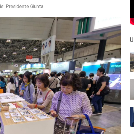
ie:
Presidente Giunta
U