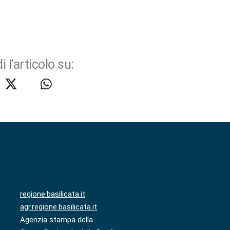
i l'articolo su:
regione.basilicata.it
agr.regione.basilicata.it
Agenzia stampa della