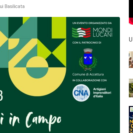
ui Basilicata
U