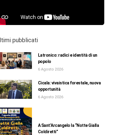
ltimi pubblicati
Latronico: radici e identità di un
popolo
6 Agosto 2026
Cicala: vivaistica forestale, nuova
opportunità
6 Agosto 2026
A Sant’Arcangelo la “Notte Gialla
Coldiretti”