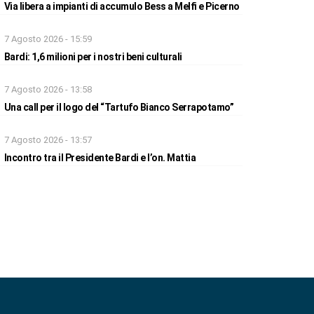
Via libera a impianti di accumulo Bess a Melfi e Picerno
7 Agosto 2026 - 15:59
Bardi: 1,6 milioni per i nostri beni culturali
7 Agosto 2026 - 13:58
Una call per il logo del “Tartufo Bianco Serrapotamo”
7 Agosto 2026 - 13:57
Incontro tra il Presidente Bardi e l’on. Mattia