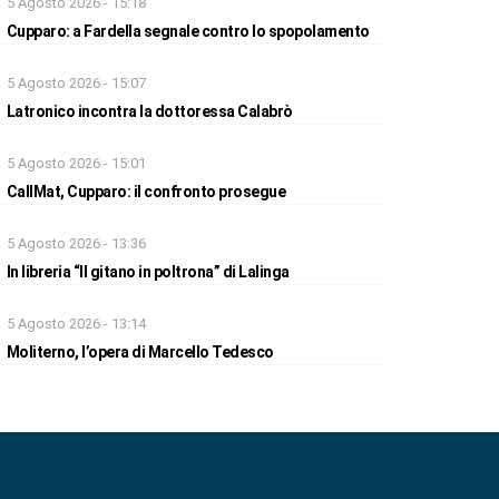
5 Agosto 2026 - 15:18
Cupparo: a Fardella segnale contro lo spopolamento
5 Agosto 2026 - 15:07
Latronico incontra la dottoressa Calabrò
5 Agosto 2026 - 15:01
CallMat, Cupparo: il confronto prosegue
5 Agosto 2026 - 13:36
In libreria “Il gitano in poltrona” di Lalinga
5 Agosto 2026 - 13:14
Moliterno, l’opera di Marcello Tedesco