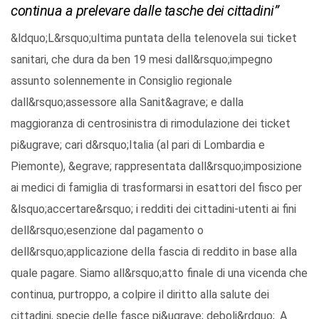
continua a prelevare dalle tasche dei cittadini”
&ldquo;L&rsquo;ultima puntata della telenovela sui ticket
sanitari, che dura da ben 19 mesi dall&rsquo;impegno
assunto solennemente in Consiglio regionale
dall&rsquo;assessore alla Sanit&agrave; e dalla
maggioranza di centrosinistra di rimodulazione dei ticket
pi&ugrave; cari d&rsquo;Italia (al pari di Lombardia e
Piemonte), &egrave; rappresentata dall&rsquo;imposizione
ai medici di famiglia di trasformarsi in esattori del fisco per
&lsquo;accertare&rsquo; i redditi dei cittadini-utenti ai fini
dell&rsquo;esenzione dal pagamento o
dell&rsquo;applicazione della fascia di reddito in base alla
quale pagare. Siamo all&rsquo;atto finale di una vicenda che
continua, purtroppo, a colpire il diritto alla salute dei
cittadini, specie delle fasce pi&ugrave; deboli&rdquo;. A