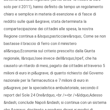
solo per il 2011), hanno definito da tempo un regolamento
chiaro e semplice in materia di esenzione e di fasce di
reddito sulle quali &egrave; stata determinata la
compartecipazione dei cittadini alle spesa, la nostra
Regione continua a &lsquo;pasticciare&rsquo;. Come se non
bastasse il braccio di ferro con il ministero
all&rsquo;Economia sul criterio prescelto dalla Giunta
regionale, l&rsquo;Isee invece dell&rsquo;Irpef, che ha
causato un ritardo di mesi, pagato dai cittadini attraverso 5
milioni di euro in pi&ugrave; di quanto richiesto dal Governo
nazionale per la farmaceutica e 7 milioni di euro in
pi&ugrave; per la specialistica ambulatoriale, secondo il
report del Sole 24 Ore&rdquo;.<br /><br />&ldquo;Adesso
&ndash; conclude Napoli &ndash; si continua con un sistema
che &egrave; destinato a produrre disagi ai medici di