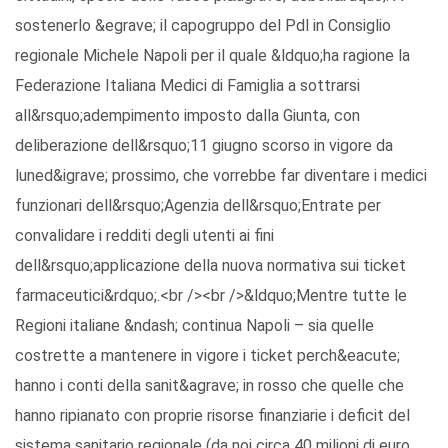
sostenerlo &egrave; il capogruppo del Pdl in Consiglio
regionale Michele Napoli per il quale &ldquo;ha ragione la
Federazione Italiana Medici di Famiglia a sottrarsi
all&rsquo;adempimento imposto dalla Giunta, con
deliberazione dell&rsquo;11 giugno scorso in vigore da
luned&igrave; prossimo, che vorrebbe far diventare i medici
funzionari dell&rsquo;Agenzia dell&rsquo;Entrate per
convalidare i redditi degli utenti ai fini
dell&rsquo;applicazione della nuova normativa sui ticket
farmaceutici&rdquo;.<br /><br />&ldquo;Mentre tutte le
Regioni italiane &ndash; continua Napoli – sia quelle
costrette a mantenere in vigore i ticket perch&eacute;
hanno i conti della sanit&agrave; in rosso che quelle che
hanno ripianato con proprie risorse finanziarie i deficit del
sistema sanitario regionale (da noi circa 40 milioni di euro