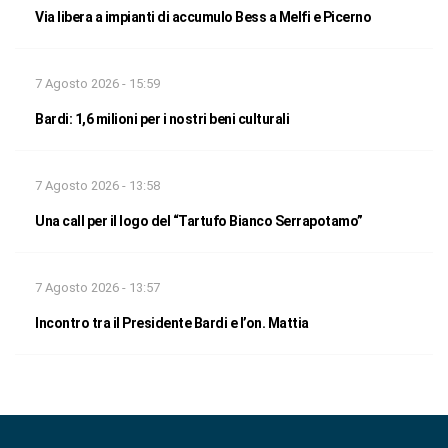
Via libera a impianti di accumulo Bess a Melfi e Picerno
7 Agosto 2026 - 15:59
Bardi: 1,6 milioni per i nostri beni culturali
7 Agosto 2026 - 13:58
Una call per il logo del “Tartufo Bianco Serrapotamo”
7 Agosto 2026 - 13:57
Incontro tra il Presidente Bardi e l’on. Mattia