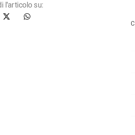
i l'articolo su:
C