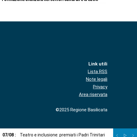
Link utili
Lista RSS
Note legali
Privacy
Area riservata
©2025 Regione Basilicata
07
/
08
:
Teatro e inclusione: premiati i Padri Trinitari
07
/
08
:
Sto