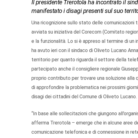
Il presidente Trerotola ha incontrato il s
manifestato i disagi presenti sul suo territ
Una ricognizione sullo stato delle comunicazioni te
avviata su iniziativa del Corecom (Comitato regiona
e la funzionalità. Lo si è appreso al termine di un
ha avuto ieri con il sindaco di Oliveto Lucano Ann
territorio per quanto riguarda il settore della tele
partecipato anche il consigliere regionale Giusepp
proprio contributo per trovare una soluzione alla
di approfondire la problematica nei prossimi giorni e
disagi dei cittadini del Comune di Oliveto Lucano.
“In base alle sollecitazioni che giungono all’orga
afferma Trerotola – emerge che in alcune aree dell
comunicazione telefonica e di connessione in rete