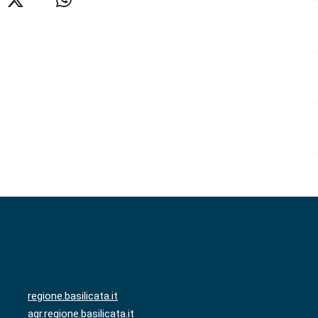
regione.basilicata.it
agr.regione.basilicata.it