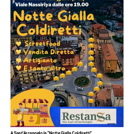
A Sant’Arcangelo la “Notte Gialla Coldiretti”