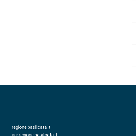
regione.basilicata.it
agr.regione.basilicata.it