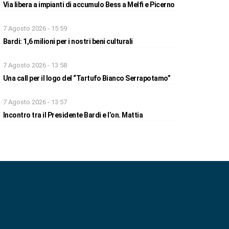
Via libera a impianti di accumulo Bess a Melfi e Picerno
7 Agosto 2026 - 15:59
Bardi: 1,6 milioni per i nostri beni culturali
7 Agosto 2026 - 13:58
Una call per il logo del “Tartufo Bianco Serrapotamo”
7 Agosto 2026 - 13:57
Incontro tra il Presidente Bardi e l’on. Mattia