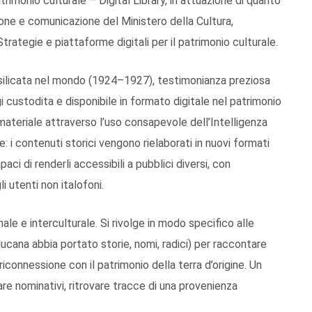
atrimonio culturale – Digital Library, in attuazione di quanto
ione e comunicazione del Ministero della Cultura,
ategie e piattaforme digitali per il patrimonio culturale.
Basilicata nel mondo (1924–1927), testimonianza preziosa
 custodita e disponibile in formato digitale nel patrimonio
materiale attraverso l’uso consapevole dell’Intelligenza
: i contenuti storici vengono rielaborati in nuovi formati
apaci di renderli accessibili a pubblici diversi, con
i utenti non italofoni.
le e interculturale. Si rivolge in modo specifico alle
cana abbia portato storie, nomi, radici) per raccontare
connessione con il patrimonio della terra d’origine. Un
re nominativi, ritrovare tracce di una provenienza