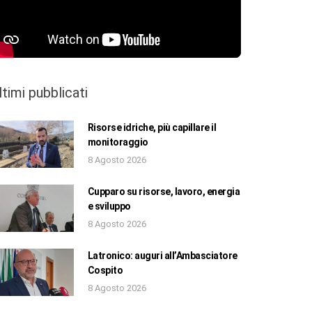
ltimi pubblicati
Risorse idriche, più capillare il
monitoraggio
8 Agosto 2026
Cupparo su risorse, lavoro, energia
e sviluppo
8 Agosto 2026
Latronico: auguri all’Ambasciatore
Cospito
8 Agosto 2026