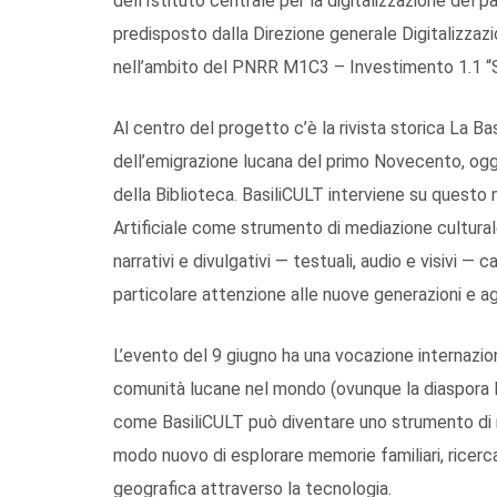
dell’Istituto centrale per la digitalizzazione del p
predisposto dalla Direzione generale Digitalizzaz
nell’ambito del PNRR M1C3 – Investimento 1.1 “Str
Al centro del progetto c’è la rivista storica La 
dell’emigrazione lucana del primo Novecento, oggi
della Biblioteca. BasiliCULT interviene su questo 
Artificiale come strumento di mediazione culturale
narrativi e divulgativi — testuali, audio e visivi — c
particolare attenzione alle nuove generazioni e agl
L’evento del 9 giugno ha una vocazione internaziona
comunità lucane nel mondo (ovunque la diaspora lu
come BasiliCULT può diventare uno strumento di ri
modo nuovo di esplorare memorie familiari, ricerca
geografica attraverso la tecnologia.