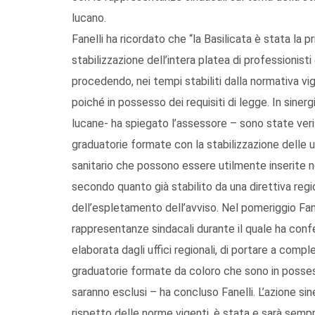
lucano.
Fanelli ha ricordato che “la Basilicata è stata la pr
stabilizzazione dell’intera platea di professionisti 
procedendo, nei tempi stabiliti dalla normativa vige
poiché in possesso dei requisiti di legge. In sinerg
lucane- ha spiegato l’assessore – sono state veri
graduatorie formate con la stabilizzazione delle u
sanitario che possono essere utilmente inserite ne
secondo quanto già stabilito da una direttiva regio
dell’espletamento dell’avviso. Nel pomeriggio Fane
rappresentanze sindacali durante il quale ha confe
elaborata dagli uffici regionali, di portare a compl
graduatorie formate da coloro che sono in possesso
saranno esclusi – ha concluso Fanelli. L’azione sin
rispetto delle norme vigenti, è stata e sarà sempre 