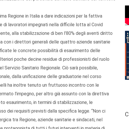
ima Regione in Italia a dare indicazioni per la fattiva
e di lavoratori impegnati nella difficile lotta al Covid
nte, alla stabilizzazione di ben l’80% degli aventi diritto
ia con i direttori generali delle quattro aziende sanitarie
ficate le concrete possibilità di esaurimento delle
lteriori poche decine residue di professionisti del ruolo
l Servizio Sanitario Regionale. Ciò sarà possibile,
nale, dalla unificazione delle graduatorie nel corso
lli ha inoltre tenuto un fruttuoso incontro con le
rmato l’impegno, per altro già assunto con la direttiva
eto esaurimento, in termini di stabilizzazione, le
 dei requisiti previsti dalla specifica legge. “Non ci
C
ergica tra Regione, aziende sanitarie e sindacati, nel
protagonista di tutti i futuri interventi in materia di