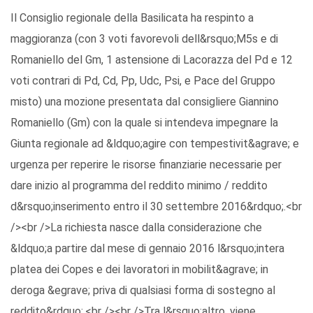
Il Consiglio regionale della Basilicata ha respinto a
maggioranza (con 3 voti favorevoli dell&rsquo;M5s e di
Romaniello del Gm, 1 astensione di Lacorazza del Pd e 12
voti contrari di Pd, Cd, Pp, Udc, Psi, e Pace del Gruppo
misto) una mozione presentata dal consigliere Giannino
Romaniello (Gm) con la quale si intendeva impegnare la
Giunta regionale ad &ldquo;agire con tempestivit&agrave; e
urgenza per reperire le risorse finanziarie necessarie per
dare inizio al programma del reddito minimo / reddito
d&rsquo;inserimento entro il 30 settembre 2016&rdquo;.<br
/><br />La richiesta nasce dalla considerazione che
&ldquo;a partire dal mese di gennaio 2016 l&rsquo;intera
platea dei Copes e dei lavoratori in mobilit&agrave; in
deroga &egrave; priva di qualsiasi forma di sostegno al
reddito&rdquo;.<br /><br />Tra l&rsquo;altro, viene