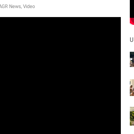
AGR News
,
Video
U