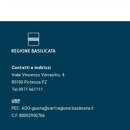
Contatti e indirizzi
Viale Vincenzo Verrastro, 4
85100 Potenza PZ
Tel 0971 661111
URP
PEC: AOO-giunta@cert.regione.basilicata.it
C.F. 80002950766