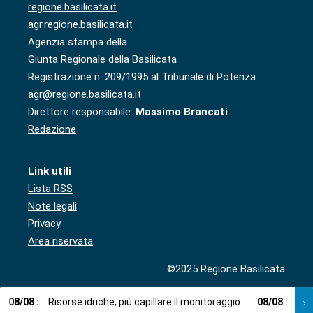
regione.basilicata.it
agr.regione.basilicata.it
Agenzia stampa della
Giunta Regionale della Basilicata
Registrazione n. 209/1995 al Tribunale di Potenza
agr@regione.basilicata.it
Direttore responsabile:
Massimo Brancati
Redazione
Link utili
Lista RSS
Note legali
Privacy
Area riservata
©2025 Regione Basilicata
08
/
08
:
Risorse idriche, più capillare il monitoraggio
08
/
08
:
Cup