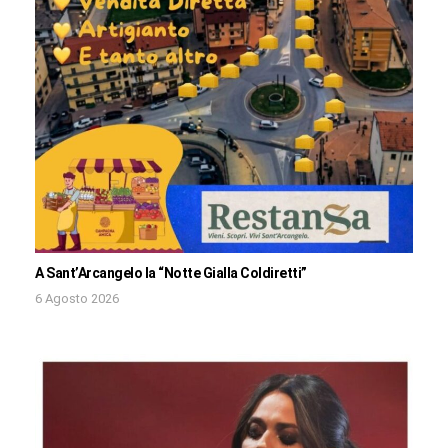
A Sant’Arcangelo la “Notte Gialla Coldiretti”
6 Agosto 2026