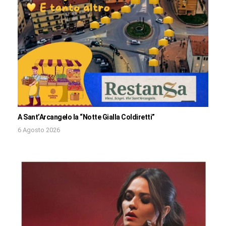
A Sant’Arcangelo la “Notte Gialla Coldiretti”
6 Agosto 2026