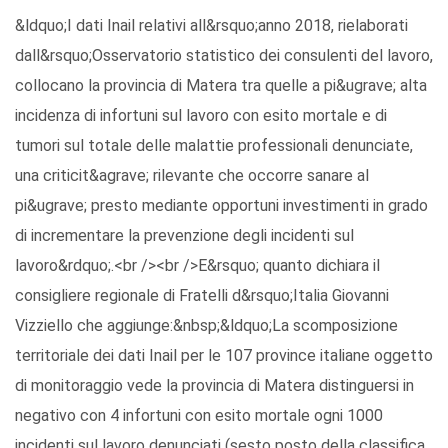
&ldquo;I dati Inail relativi all&rsquo;anno 2018, rielaborati
dall&rsquo;Osservatorio statistico dei consulenti del lavoro,
collocano la provincia di Matera tra quelle a pi&ugrave; alta
incidenza di infortuni sul lavoro con esito mortale e di
tumori sul totale delle malattie professionali denunciate,
una criticit&agrave; rilevante che occorre sanare al
pi&ugrave; presto mediante opportuni investimenti in grado
di incrementare la prevenzione degli incidenti sul
lavoro&rdquo;.<br /><br />E&rsquo; quanto dichiara il
consigliere regionale di Fratelli d&rsquo;Italia Giovanni
Vizziello che aggiunge:&nbsp;&ldquo;La scomposizione
territoriale dei dati Inail per le 107 province italiane oggetto
di monitoraggio vede la provincia di Matera distinguersi in
negativo con 4 infortuni con esito mortale ogni 1000
incidenti sul lavoro denunciati (sesto posto della classifica