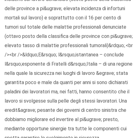
delle province a pi&ugrave; elevata incidenza di infortuni
mortali sul lavoro) e soprattutto con il 16 per cento di
tumori sul totale delle malattie professionali denunciate
(ottavo posto della classifica delle province con pi&ugrave;
elevato tasso di malattie professionali tumorali)&rdquo;.<br
/><br />&ldquo;E&rsquo; l&rsquo;istantanea – conclude
l&rsquo;esponente di Fratelli d&rsquo;Italia – di una regione
nella quale la sicurezza nei luoghi di lavoro &egrave; stata
garantita poco e male da quanti per anni si sono dichiarati
paladini dei lavoratori ma, nei fatti, hanno consentito che il
lavoro si svolgesse sulla pelle degli stessi lavoratori. Una
eredit&agrave; pesante dei governi di centro sinistra che
dobbiamo migliorare ed invertire al pi&ugrave; presto,
mediante opportune sinergie tra tutte le componenti cui
spetta garantire lo svolgimento in sicurezza