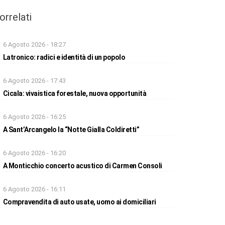
orrelati
6 Agosto 2026 - 18:27
Latronico: radici e identità di un popolo
6 Agosto 2026 - 17:43
Cicala: vivaistica forestale, nuova opportunità
6 Agosto 2026 - 16:25
A Sant’Arcangelo la “Notte Gialla Coldiretti”
6 Agosto 2026 - 16:20
A Monticchio concerto acustico di Carmen Consoli
6 Agosto 2026 - 16:11
Compravendita di auto usate, uomo ai domiciliari