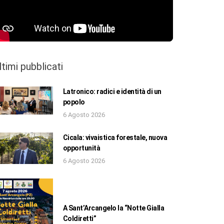
ltimi pubblicati
Latronico: radici e identità di un
popolo
6 Agosto 2026
Cicala: vivaistica forestale, nuova
opportunità
6 Agosto 2026
A Sant’Arcangelo la “Notte Gialla
Coldiretti”