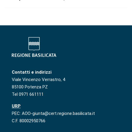
Contatti e indirizzi
Viale Vincenzo Verrastro, 4
85100 Potenza PZ
Tel 0971 661111
URP
PEC: AOO-giunta@cert.regione.basilicata.it
C.F. 80002950766