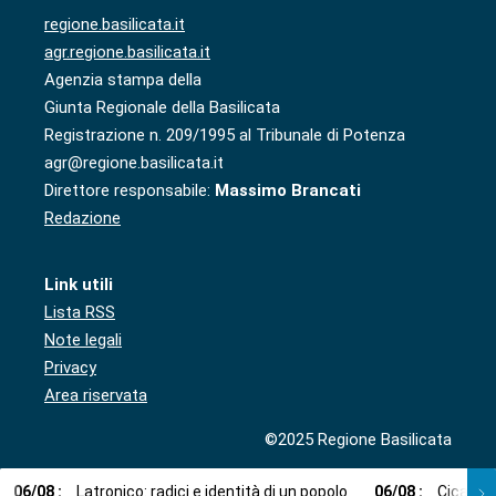
regione.basilicata.it
agr.regione.basilicata.it
Agenzia stampa della
Giunta Regionale della Basilicata
Registrazione n. 209/1995 al Tribunale di Potenza
agr@regione.basilicata.it
Direttore responsabile:
Massimo Brancati
Redazione
Link utili
Lista RSS
Note legali
Privacy
Area riservata
©2025 Regione Basilicata
06
/
08
:
Latronico: radici e identità di un popolo
06
/
08
:
Cicala: 