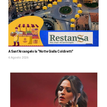
A Sant’Arcangelo la “Notte Gialla Coldiretti”
6 Agosto 2026