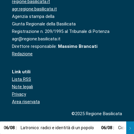
regione.basilicata.it
agr.regione.basilicata.it
Agenzia stampa della
Giunta Regionale della Basilicata
Registrazione n. 209/1995 al Tribunale di Potenza
agr@regione.basilicata.it
Direttore responsabile:
Massimo Brancati
Redazione
Link utili
Lista RSS
Note legali
Privacy
Area riservata
©2025 Regione Basilicata
06
/
08
:
Latronico: radici e identità di un popolo
06
/
08
:
Cicala: 