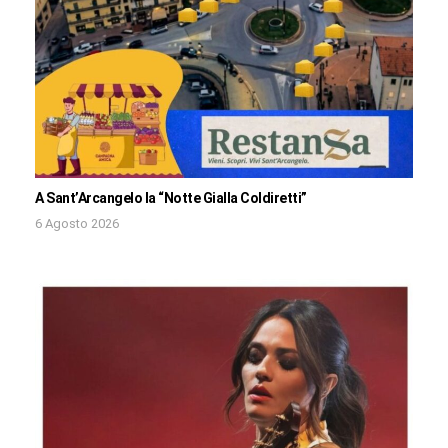
A Sant’Arcangelo la “Notte Gialla Coldiretti”
6 Agosto 2026