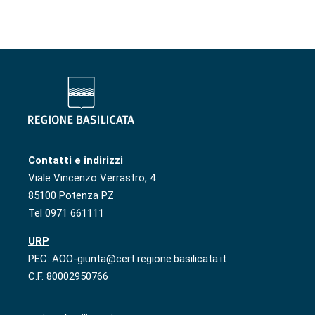
Contatti e indirizzi
Viale Vincenzo Verrastro, 4
85100 Potenza PZ
Tel 0971 661111
URP
PEC: AOO-giunta@cert.regione.basilicata.it
C.F. 80002950766