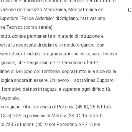
ttivazione dell’indirizzo Robotica medica; per l’Istituto di
C
ttivazione dell’indirizzo Meccanica, Meccatronica ed
Superiore “Felice Alderisio” di Stigliano, l’attivazione
za Tecnica (corso serale).
istituzionale permanente in materia di Istruzione e
ersa la necessità di definire, in modo organico, con
resentativi, gli indirizzi programmatici su cui basare il nuovo
gionale, che tenga insieme le tematiche riferite
 linee di sviluppo del territorio, soprattutto alla luce della
ogica ancora in essere. Un lavoro – sottolinea Cupparo –
 formativa dei nostri ragazzi e superare ogni difficoltà.
Regionale.
 in regione 74 in provincia di Potenza (45 IC, 26 Istituti
pia) e 39 in provincia di Matera (24 IC, 15 Istituti
e di 7235 studenti (4519 nel Potentino e 2715 nel