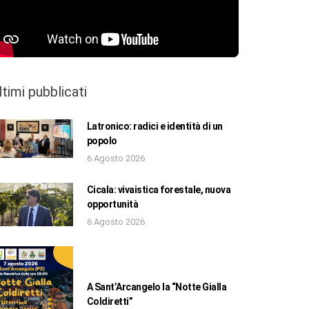
ltimi pubblicati
Latronico: radici e identità di un
popolo
6 Agosto 2026
Cicala: vivaistica forestale, nuova
opportunità
6 Agosto 2026
A Sant’Arcangelo la “Notte Gialla
Coldiretti”