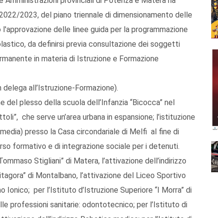
e Amministrazioni provinciali di Potenza e Matera ha
 2022/2023, del piano triennale di dimensionamento delle
o l'approvazione delle linee guida per la programmazione
astico, da definirsi previa consultazione dei soggetti
ermanente in materia di Istruzione e Formazione
 delega all’Istruzione-Formazione).
one del plesso della scuola dell’Infanzia “Bicocca” nel
toli”, che serve un’area urbana in espansione; l’istituzione
 media) presso la Casa circondariale di Melfi al fine di
so formativo e di integrazione sociale per i detenuti.
Tommaso Stigliani” di Matera, l’attivazione dell’indirizzo
Pitagora” di Montalbano, l’attivazione del Liceo Sportivo
onico; per l’Istituto d’Istruzione Superiore “I Morra” di
delle professioni sanitarie: odontotecnico; per l’Istituto di