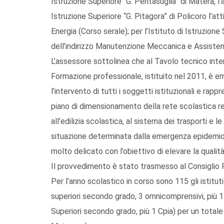
Istruzione Superiore “G. Pentasuglia” di Matera, l’a
Istruzione Superiore “G. Pitagora” di Policoro l’a
Energia (Corso serale); per l’Istituto di Istruzione 
dell’indirizzo Manutenzione Meccanica e Assisten
L’assessore sottolinea che al Tavolo tecnico inter
Formazione professionale, istituito nel 2011, è em
l’intervento di tutti i soggetti istituzionali e rapp
piano di dimensionamento della rete scolastica re
all’edilizia scolastica, al sistema dei trasporti e le
situazione determinata dalla emergenza epidemiol
molto delicato con l’obiettivo di elevare la qualità
Il provvedimento è stato trasmesso al Consiglio 
Per l’anno scolastico in corso sono 115 gli istituti
superiori secondo grado, 3 omnicomprensivi, più 1 C
Superiori secondo grado, più 1 Cpia) per un total