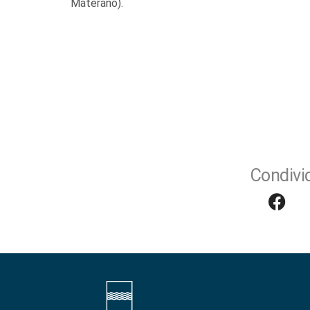
Materano).
Condivid