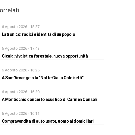
orrelati
6 Agosto 2026 - 18:27
Latronico: radici e identità di un popolo
6 Agosto 2026 - 17:43
Cicala: vivaistica forestale, nuova opportunità
6 Agosto 2026 - 16:25
A Sant’Arcangelo la “Notte Gialla Coldiretti”
6 Agosto 2026 - 16:20
A Monticchio concerto acustico di Carmen Consoli
6 Agosto 2026 - 16:11
Compravendita di auto usate, uomo ai domiciliari