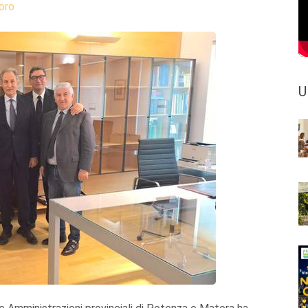
oro
U