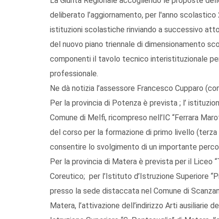
La Giunta Regionale accogliendo le proposte dell
deliberato l’aggiornamento, per l'anno scolastico
istituzioni scolastiche rinviando a successivo att
del nuovo piano triennale di dimensionamento scol
componenti il tavolo tecnico interistituzionale p
professionale.
Ne dà notizia l’assessore Francesco Cupparo (con
Per la provincia di Potenza è prevista ; l’ istituzi
Comune di Melfi, ricompreso nell’IC “Ferrara Marot
del corso per la formazione di primo livello (terza
consentire lo svolgimento di un importante percor
Per la provincia di Matera è prevista per il Liceo “
Coreutico; per l’Istituto d’Istruzione Superiore “
presso la sede distaccata nel Comune di Scanzano I
Matera, l’attivazione dell’indirizzo Arti ausiliarie 