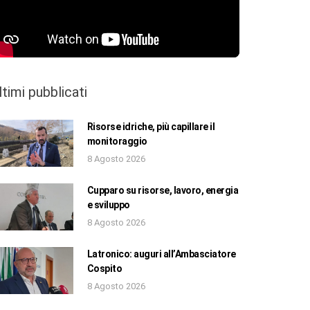
ltimi pubblicati
Risorse idriche, più capillare il
monitoraggio
8 Agosto 2026
Cupparo su risorse, lavoro, energia
e sviluppo
8 Agosto 2026
Latronico: auguri all’Ambasciatore
Cospito
8 Agosto 2026