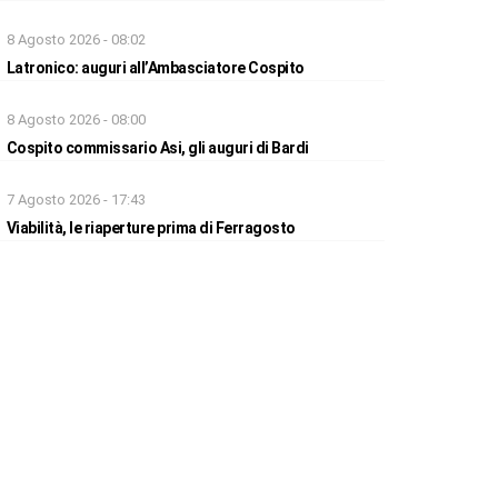
8 Agosto 2026 - 08:02
Latronico: auguri all’Ambasciatore Cospito
8 Agosto 2026 - 08:00
Cospito commissario Asi, gli auguri di Bardi
7 Agosto 2026 - 17:43
Viabilità, le riaperture prima di Ferragosto