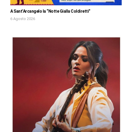
A Sant’Arcangelo la “Notte Gialla Coldiretti”
6 Agosto 2026