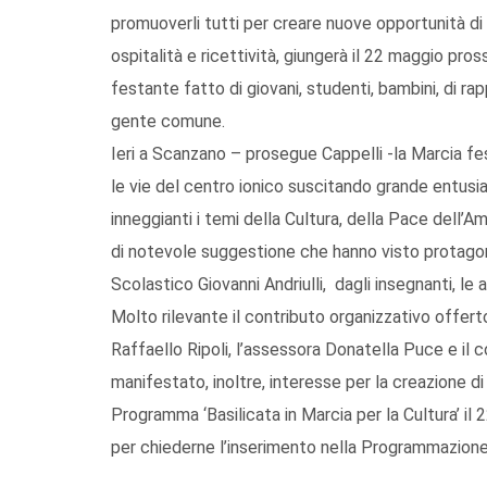
promuoverli tutti per creare nuove opportunità di 
ospitalità e ricettività, giungerà il 22 maggio pr
festante fatto di giovani, studenti, bambini, di rap
gente comune.
Ieri a Scanzano – prosegue Cappelli -la Marcia fe
le vie del centro ionico suscitando grande entusia
inneggianti i temi della Cultura, della Pace dell’A
di notevole suggestione che hanno visto protagoni
Scolastico Giovanni Andriulli, dagli insegnanti, le a
Molto rilevante il contributo organizzativo offer
Raffaello Ripoli, l’assessora Donatella Puce e il
manifestato, inoltre, interesse per la creazione di
Programma ‘Basilicata in Marcia per la Cultura’ i
per chiederne l’inserimento nella Programmazione 