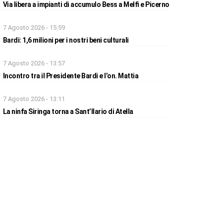
Via libera a impianti di accumulo Bess a Melfi e Picerno
7 Agosto 2026 - 15:59
Bardi: 1,6 milioni per i nostri beni culturali
7 Agosto 2026 - 13:57
Incontro tra il Presidente Bardi e l’on. Mattia
7 Agosto 2026 - 13:11
La ninfa Siringa torna a Sant’Ilario di Atella