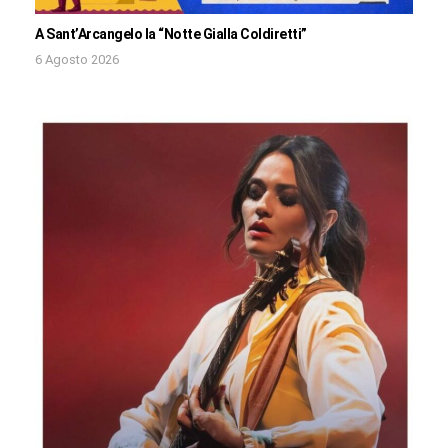
A Sant’Arcangelo la “Notte Gialla Coldiretti”
6 Agosto 2026