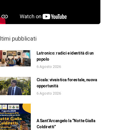
ltimi pubblicati
Latronico: radici e identità di un
popolo
6 Agosto 2026
Cicala: vivaistica forestale, nuova
opportunità
6 Agosto 2026
A Sant’Arcangelo la “Notte Gialla
Coldiretti”