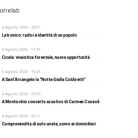
orrelati
6 Agosto 2026 - 18:27
Latronico: radici e identità di un popolo
6 Agosto 2026 - 17:43
Cicala: vivaistica forestale, nuova opportunità
6 Agosto 2026 - 16:25
A Sant’Arcangelo la “Notte Gialla Coldiretti”
6 Agosto 2026 - 16:20
A Monticchio concerto acustico di Carmen Consoli
6 Agosto 2026 - 16:11
Compravendita di auto usate, uomo ai domiciliari