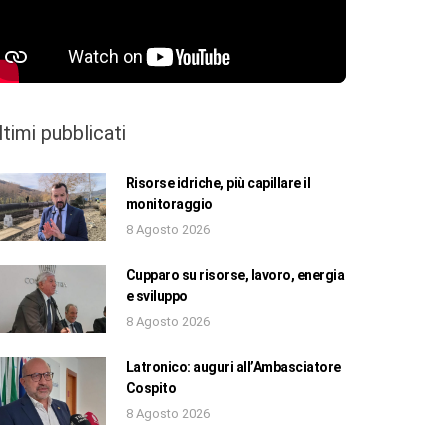
ltimi pubblicati
Risorse idriche, più capillare il
monitoraggio
8 Agosto 2026
Cupparo su risorse, lavoro, energia
e sviluppo
8 Agosto 2026
Latronico: auguri all’Ambasciatore
Cospito
8 Agosto 2026