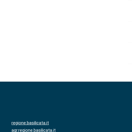
regione.basilicata.it
agr.regione.basilicata.it