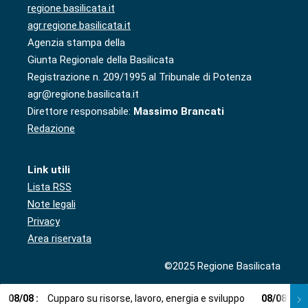
regione.basilicata.it
agr.regione.basilicata.it
Agenzia stampa della
Giunta Regionale della Basilicata
Registrazione n. 209/1995 al Tribunale di Potenza
agr@regione.basilicata.it
Direttore responsabile:
Massimo Brancati
Redazione
Link utili
Lista RSS
Note legali
Privacy
Area riservata
©2025 Regione Basilicata
08
/
08
:
Cupparo su risorse, lavoro, energia e sviluppo
08
/
08
:
L