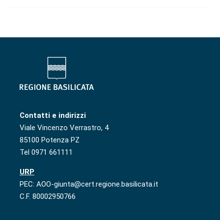
Contatti e indirizzi
Viale Vincenzo Verrastro, 4
85100 Potenza PZ
Tel 0971 661111
URP
PEC: AOO-giunta@cert.regione.basilicata.it
C.F. 80002950766