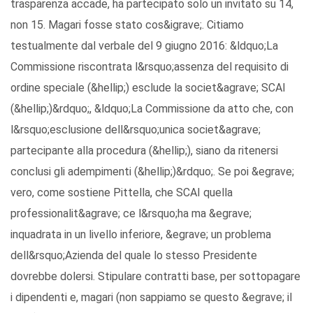
trasparenza accade, ha partecipato solo un invitato su 14,
non 15. Magari fosse stato cos&igrave;. Citiamo
testualmente dal verbale del 9 giugno 2016: &ldquo;La
Commissione riscontrata l&rsquo;assenza del requisito di
ordine speciale (&hellip;) esclude la societ&agrave; SCAI
(&hellip;)&rdquo;, &ldquo;La Commissione da atto che, con
l&rsquo;esclusione dell&rsquo;unica societ&agrave;
partecipante alla procedura (&hellip;), siano da ritenersi
conclusi gli adempimenti (&hellip;)&rdquo;. Se poi &egrave;
vero, come sostiene Pittella, che SCAI quella
professionalit&agrave; ce l&rsquo;ha ma &egrave;
inquadrata in un livello inferiore, &egrave; un problema
dell&rsquo;Azienda del quale lo stesso Presidente
dovrebbe dolersi. Stipulare contratti base, per sottopagare
i dipendenti e, magari (non sappiamo se questo &egrave; il