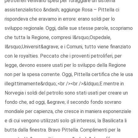
petroliferi venivano spesi per foraggiare un sistema
assistenzialistico &ndash; aggiunge Rosa – Pittella ci
rispondeva che eravamo in errore: erano soldi per lo
sviluppo regionale. Oggi, dalle sue stesse parole, scopriamo
che tutta la Regione, compresi l&rsquo;Ospedale,
l&rsquo;Universit&agrave; e i Comuni, tutto viene finanziato
con le royalties. Peccato che i proventi petroliferi, per
legge, devono essere usati per lo sviluppo della Regione
non per la spesa corrente. Oggi, Pittella certifica che le usa
illegittimamente&rdquo;.<br /><br />&ldquo;E mentre in
Norvegia i soldi del petrolio sono stati usati per creare un
fondo che, ad oggi, &egrave; il secondo fondo sovrano
mondiale per capienza, che cresce in maniera esponenziale
e di cui vengono utilizzati solo gli interessi, la Basilicata li
butta dalla finestra. Bravo Pittella. Complimenti per la