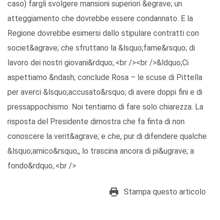
caso) fargli svolgere mansioni superiori &egrave; un
atteggiamento che dovrebbe essere condannato. E la
Regione dovrebbe esimersi dallo stipulare contratti con
societ&agrave; che sfruttano la &lsquo;fame&rsquo; di
lavoro dei nostri giovani&rdquo;.<br /><br />&ldquo;Ci
aspettiamo &ndash; conclude Rosa – le scuse di Pittella
per averci &lsquo;accusato&rsquo; di avere doppi fini e di
pressappochismo. Noi tentiamo di fare solo chiarezza. La
risposta del Presidente dimostra che fa finta di non
conoscere la verit&agrave; e che, pur di difendere qualche
&lsquo;amico&rsquo;, lo trascina ancora di pi&ugrave; a
fondo&rdquo;.<br />
Stampa questo articolo