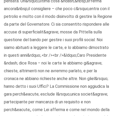
pensata. Un&rsquo;ultima cosa &ndash;&nbsp;afferma
ancora&nbsp;il consigliere – che poco c&rsquo;entra con il
petrolio e molto con il modo disinvolto di gestire la Regione
da parte del Governatore. Ci sia consentito rispondere alle
accuse di superficialit&agrave; mosse da Pittella sulla
questione del bando per gestire i suoi profili social. Noi
siamo abituati a leggere le carte, e lo abbiamo dimostrato
in questi anni&rdquo;.<br /><br />&ldquo;Caro Presidente
&ndash; dice Rosa – noi le carte le abbiamo gi&agrave;
chieste, altrimenti non ne avremmo parlato, e per la
cronaca ne abbiano richieste anche altre. Non gliel&rsquo;
hanno detto i suoi Uffici? La Commissione non aggiudica la
gara perch&eacute; esclude l&rsquo;unica societ&agrave;
partecipante per mancanza di un requisito e non
perch&eacute;, come Lei afferma e come nel mondo della