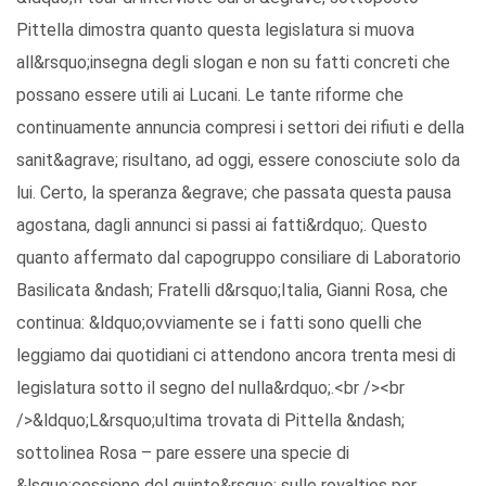
Pittella dimostra quanto questa legislatura si muova
all&rsquo;insegna degli slogan e non su fatti concreti che
possano essere utili ai Lucani. Le tante riforme che
continuamente annuncia compresi i settori dei rifiuti e della
sanit&agrave; risultano, ad oggi, essere conosciute solo da
lui. Certo, la speranza &egrave; che passata questa pausa
agostana, dagli annunci si passi ai fatti&rdquo;. Questo
quanto affermato dal capogruppo consiliare di Laboratorio
Basilicata &ndash; Fratelli d&rsquo;Italia, Gianni Rosa, che
continua: &ldquo;ovviamente se i fatti sono quelli che
leggiamo dai quotidiani ci attendono ancora trenta mesi di
legislatura sotto il segno del nulla&rdquo;.<br /><br
/>&ldquo;L&rsquo;ultima trovata di Pittella &ndash;
sottolinea Rosa – pare essere una specie di
&lsquo;cessione del quinto&rsquo; sulle royalties per