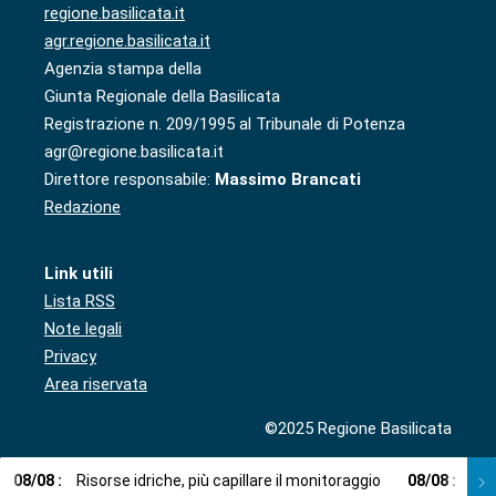
regione.basilicata.it
agr.regione.basilicata.it
Agenzia stampa della
Giunta Regionale della Basilicata
Registrazione n. 209/1995 al Tribunale di Potenza
agr@regione.basilicata.it
Direttore responsabile:
Massimo Brancati
Redazione
Link utili
Lista RSS
Note legali
Privacy
Area riservata
©2025 Regione Basilicata
08
/
08
:
Risorse idriche, più capillare il monitoraggio
08
/
08
:
Cup