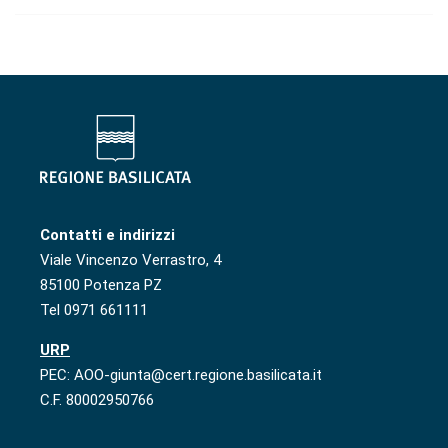
Contatti e indirizzi
Viale Vincenzo Verrastro, 4
85100 Potenza PZ
Tel 0971 661111
URP
PEC: AOO-giunta@cert.regione.basilicata.it
C.F. 80002950766