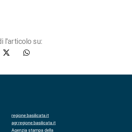
i l'articolo su:
regione.basilicata.it
agr.regione.basilicata.it
Agenzia stampa della