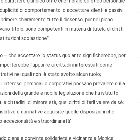
e carattere giuridico oltre che morale ed etico personale
na duplicità di comportamento: o accettare silenti e passivi
primere chiaramente tutto il dissenso, pur nel pieno
vario titolo, sono competenti in materia di tutela di diritti
Istituzioni scolastiche”.
o – che accettare lo status quo ante significherebbe, per
comporterebbe l’apparire ai cittadini interessati come
rativi nei quali non è stato svolto alcun ruolo;
 interessi personali o corporativi possano prevalere sulla
ioni della grande e nobile legislazione che ha istituito
 a cittadini di minore età, quei diritti di farli valere da sé;
slative e normative acquisite quelle disposizioni che
o eccezionalità e straordinarietà”.
endo piena e convinta solidarietà e vicinanza a Monica