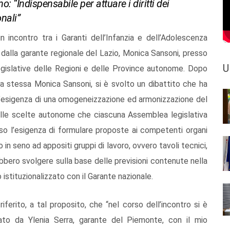
o: “Indispensabile per attuare i diritti dei
onali”
incontro tra i Garanti dell’Infanzia e dell’Adolescenza
 dalla garante regionale del Lazio, Monica Sansoni, presso
U
gislative delle Regioni e delle Province autonome. Dopo
ella stessa Monica Sansoni, si è svolto un dibattito che ha
 l’esigenza di una omogeneizzazione ed armonizzazione del
 delle scelte autonome che ciascuna Assemblea legislativa
resso l’esigenza di formulare proposte ai competenti organi
n seno ad appositi gruppi di lavoro, ovvero tavoli tecnici,
rebbero svolgere sulla base delle previsioni contenute nella
 istituzionalizzato con il Garante nazionale.
riferito, a tal proposito, che “nel corso dell’incontro si è
to da Ylenia Serra, garante del Piemonte, con il mio