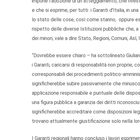
impone l’adozione di un atteggiamento, che rivest
e che si esprime, per tutti i Garanti d’Italia, in u
lo stato delle cose, così come stanno, oppure es
rispetto delle diverse Istituzioni pubbliche che, a 
dei minori, vale a dire Stato, Regioni, Comuni, Asl, 
“Dovrebbe essere chiaro – ha sottolineato Giulian
i Garanti, caricarsi di responsabilità non proprie; 
corresponsabili dei procedimenti politico-amminist
significherebbe subire passivamente che minuscoli
applicazione responsabile e puntuale delle disposiz
una figura pubblica a garanzia dei diritti riconosciuti
significherebbe accreditare come disposizioni legi
trovano attualmente giustificazione solo nella lor
I Garanti regionali hanno concluso i lavori esprim