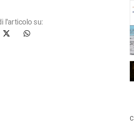
i l'articolo su:
C