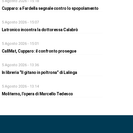
5 Agosto 2026 - 15:18
Cupparo: a Fardella segnale contro lo spopolamento
5 Agosto 2026 - 15:07
Latronico incontra la dottoressa Calabrò
5 Agosto 2026 - 15:01
CallMat, Cupparo: il confronto prosegue
5 Agosto 2026 - 13:36
In libreria “Il gitano in poltrona” di Lalinga
5 Agosto 2026 - 13:14
Moliterno, l’opera di Marcello Tedesco