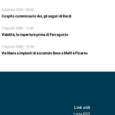
8 Agosto 2026 - 08:00
Cospito commissario Asi, gli auguri di Bardi
7 Agosto 2026 - 17:43
Viabilità, le riaperture prima di Ferragosto
7 Agosto 2026 - 16:48
Via libera a impianti di accumulo Bess a Melfi e Picerno
Link utili
Lista RSS