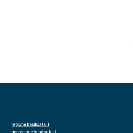
regione.basilicata.it
agr.regione.basilicata.it