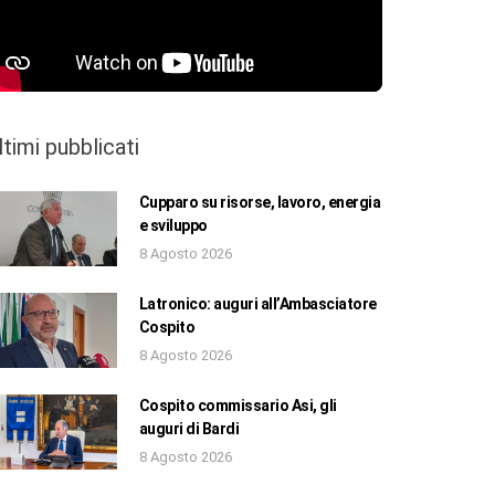
ltimi pubblicati
Cupparo su risorse, lavoro, energia
e sviluppo
8 Agosto 2026
Latronico: auguri all’Ambasciatore
Cospito
8 Agosto 2026
Cospito commissario Asi, gli
auguri di Bardi
8 Agosto 2026