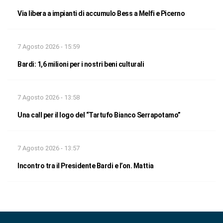
Via libera a impianti di accumulo Bess a Melfi e Picerno
7 Agosto 2026 - 15:59
Bardi: 1,6 milioni per i nostri beni culturali
7 Agosto 2026 - 13:58
Una call per il logo del “Tartufo Bianco Serrapotamo”
7 Agosto 2026 - 13:57
Incontro tra il Presidente Bardi e l’on. Mattia