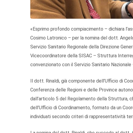
«Esprimo profondo compiacimento – dichiara l’ass
Cosimo Latronico – per la nomina del dott. Angelo
Servizio Sanitario Regionale della Direzione Genera
Vicecoordinatore della SISAC – Struttura Interregi
convenzionato con il Servizio Sanitario Nazionale
Il dott. Rinaldi, già componente dell’Ufficio di C
Conferenza delle Regioni e delle Province autono
dall’articolo 5 del Regolamento della Struttura, c
dell’Ufficio di Coordinamento, formato da un Coo
individuati secondo criteri di rappresentatività terr
La nomina del dott. Rinaldi, che succede al dott.