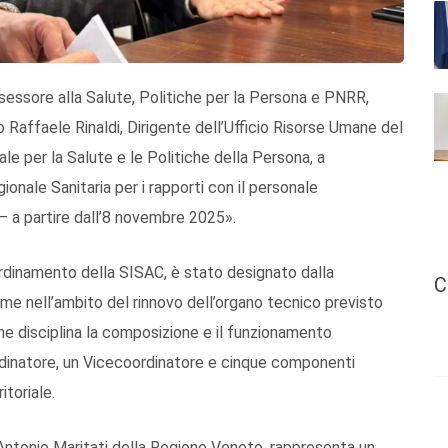
essore alla Salute, Politiche per la Persona e PNRR,
 Raffaele Rinaldi, Dirigente dell’Ufficio Risorse Umane del
le per la Salute e le Politiche della Persona, a
onale Sanitaria per i rapporti con il personale
 – a partire dall’8 novembre 2025».
oordinamento della SISAC, è stato designato dalla
C
me nell’ambito del rinnovo dell’organo tecnico previsto
he disciplina la composizione e il funzionamento
rdinatore, un Vicecoordinatore e cinque componenti
itoriale.
 Antonio Maritati della Regione Veneto, rappresenta un