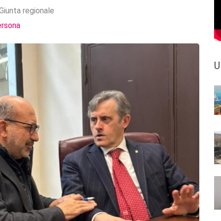
Giunta regionale
ersona
U