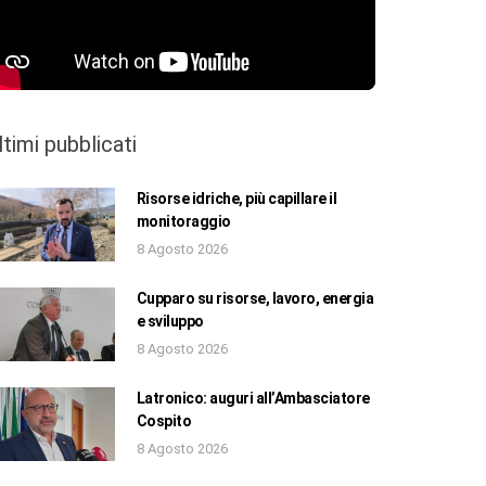
ltimi pubblicati
Risorse idriche, più capillare il
monitoraggio
8 Agosto 2026
Cupparo su risorse, lavoro, energia
e sviluppo
8 Agosto 2026
Latronico: auguri all’Ambasciatore
Cospito
8 Agosto 2026