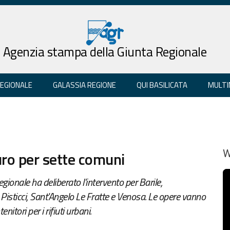
Agenzia stampa della Giunta Regionale
REGIONALE
GALASSIA REGIONE
QUI BASILICATA
MULTI
euro per sette comuni
W
gionale ha deliberato l'intervento per Barile,
, Pisticci, Sant'Angelo Le Fratte e Venosa. Le opere vanno
enitori per i rifiuti urbani.