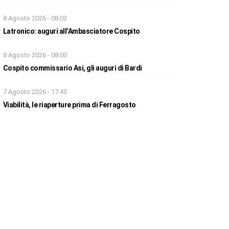
8 Agosto 2026 - 08:02
Latronico: auguri all’Ambasciatore Cospito
8 Agosto 2026 - 08:00
Cospito commissario Asi, gli auguri di Bardi
7 Agosto 2026 - 17:43
Viabilità, le riaperture prima di Ferragosto