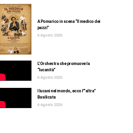
A Pomarico in scena “Il medico dei
pazzi”
6 Agosto 2026
L’Orchestra che promuove la
“lucanità”
6 Agosto 2026
I lucani nel mondo, ecco l'”altra”
Basilicata
6 Agosto 2026