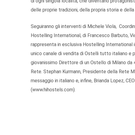
di ogni singola località, che diventano protagonist
delle proprie tradizioni, della propria storia e del
Seguiranno gli interventi di Michele Viola, Coord
Hostelling International, di Francesco Barbuto, Vi
rappresenta in esclusiva Hostelling International 
unico canale di vendita di Ostelli tutto italiano 
giovanissimo Direttore di un Ostello di Milano da 4
Rete. Stephan Kurmann, Presidente della Rete Mond
messaggio in italiano e, infine, Brianda Lopez, CE
(www.hihostels.com).