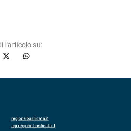
i l'articolo su:
regione.basilicata.it
agr.regione.basilicata.it