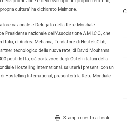
i della promozione e dello sviluppo del proprio territorio,
la propria cultura” ha dichiarato Maimone.
C
inatore nazionale e Delegato della Rete Mondiale
ce Presidente nazionale dell’Associazione A.M.I.C.O., che
in Italia, di Andrea Mehanna, Fondatore di HostelsClub,
e partner tecnologico della nuova rete, di David Mouhanna
00 posti letto, già portavoce degli Ostelli italiani della
iale Hostelling International, saluterà i presenti con un
O di Hostelling International, presenterà la Rete Mondiale
Stampa questo articolo