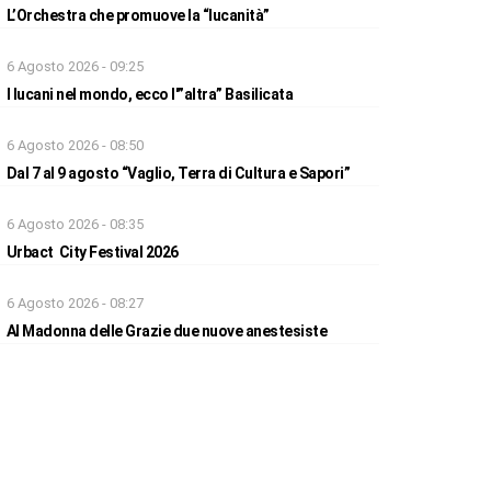
L’Orchestra che promuove la “lucanità”
6 Agosto 2026 - 09:25
I lucani nel mondo, ecco l'”altra” Basilicata
6 Agosto 2026 - 08:50
Dal 7 al 9 agosto “Vaglio, Terra di Cultura e Sapori”
6 Agosto 2026 - 08:35
Urbact City Festival 2026
6 Agosto 2026 - 08:27
Al Madonna delle Grazie due nuove anestesiste