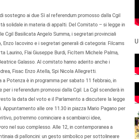
e di sostegno ai due Sì al referendum promosso dalla Cgil
tà solidale in materia di appalti. Del Comitato – si legge in
e Cgil Basilicata Angelo Summa, i segretari provinciali
U
, Enzo Iacovino e i segretari generali di categoria: Filcams
ta Laurino, Flai Giuseppe Burdi, Ficltem Michele Palma,
eatrice Galasso. Al comitato hanno aderito anche i
rea, Fisac Enzo Atella, Spi Nicola Allegretti.
a Potenza è in programma per sabato 11 febbraio, in
e per i referendum promossi dalla Cgil. La Cgil scenderà in
 presto la data del voto e il Parlamento a discutere la legge
rsali. Appuntamento alle ore 11.30 in piazza Mario Pagano per
eritivo, potremmo cominciare a scambiarci idee,
voro nel suo complesso. Alle 12, in contemporanea a
entinaia di palloncini: un gesto simbolico per sottolineare