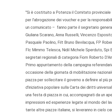
"Si è costituito a Potenza il Comitato provincial
per l’abrogazione dei voucher e per la responsabili
un comunicato – fanno parte il segretario general
Giuliana Scarano, Anna Russelli, Vincenzo Esposito
Pasquale Paolino, Filt Bruno Bevilacqua, FP Rober
Flc Mimmo Telesca, Nidil Michele Sperduto, Spi B
segretari regionali di categoria Fiom Roberto D’And
Primo appuntamento della campagna referendaria 
occasione della giornata di mobilitazione nazional
piazza per sollecitare il governo a definire al più
d'iniziativa popolare sulla Carta dei diritti unive
una festa di piazza in cui, accompagnati da un ap
impressioni ed esperienze legate al mondo del la
tante altre piazze italiane, si leveranno in cielo c