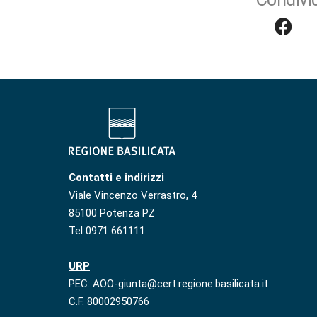
Contatti e indirizzi
Viale Vincenzo Verrastro, 4
85100 Potenza PZ
Tel 0971 661111
URP
PEC: AOO-giunta@cert.regione.basilicata.it
C.F. 80002950766