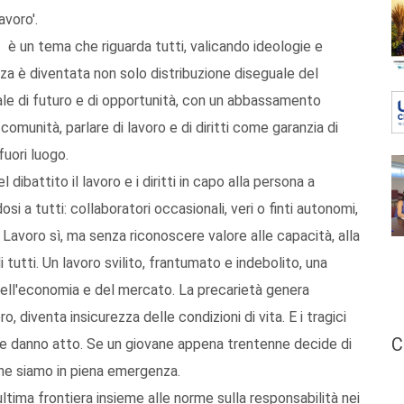
avoro'.
– è un tema che riguarda tutti, valicando ideologie e
nza è diventata non solo distribuzione diseguale del
ale di futuro e di opportunità, con un abbassamento
 comunità, parlare di lavoro e di diritti come garanzia di
uori luogo.
 dibattito il lavoro e i diritti in capo alla persona a
si a tutti: collaboratori occasionali, veri o finti autonomi,
nui. Lavoro sì, ma senza riconoscere valore alle capacità, alla
i tutti. Un lavoro svilito, frantumato e indebolito, una
dell'economia e del mercato. La precarietà genera
, diventa insicurezza delle condizioni di vita. E i tragici
C
e ne danno atto. Se un giovane appena trentenne decide di
e che siamo in piena emergenza.
ultima frontiera insieme alle norme sulla responsabilità nei