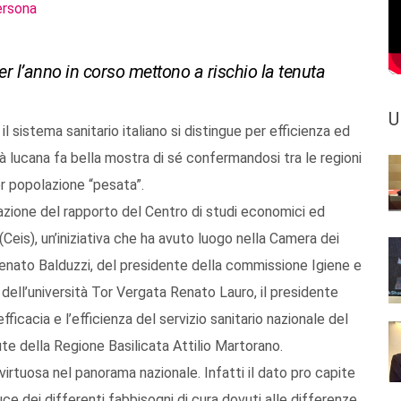
ersona
er l’anno in corso mettono a rischio la tenuta
U
l sistema sanitario italiano si distingue per efficienza ed
tà lucana fa bella mostra di sé confermandosi tra le regioni
er popolazione “pesata”.
zione del rapporto del Centro di studi economici ed
(Ceis), un’iniziativa che ha avuto luogo nella Camera dei
Renato Balduzzi, del presidente della commissione Igiene e
dell’università Tor Vergata Renato Lauro, il presidente
ficacia e l’efficienza del servizio sanitario nazionale del
ute della Regione Basilicata Attilio Martorano.
irtuosa nel panorama nazionale. Infatti il dato pro capite
ce dei differenti fabbisogni di cura dovuti alle differenze