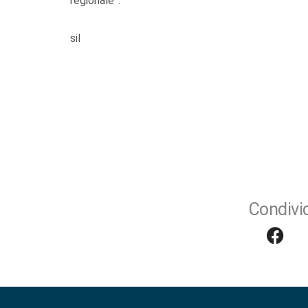
regionale”.
sil
Condivid