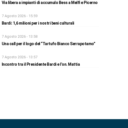
Via libera a impianti di accumulo Bess a Melfi e Picerno
7 Agosto 2026 - 15:59
Bardi: 1,6 milioni per i nostri beni culturali
7 Agosto 2026 - 13:58
Una call per il logo del “Tartufo Bianco Serrapotamo”
7 Agosto 2026 - 13:57
Incontro tra il Presidente Bardi e l’on. Mattia