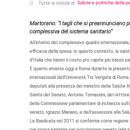
Salute e politiche della p
Tutte le notizie di
Martorano: “I tagli che si preannunciano p
complessiva del sistema sanitario”
All’interno del complessivo quadro internazionale, i
efficacia della spesa. In questo contesto, la sani
d’Italia che hanno il costo pro capite più basso p
È quanto emerso oggi a Roma durante la presenta
internazionali dell’Università Tor Vergata di Roma 
deputati alla presenza del ministro della Salute 
Sanita del Senato, Antonio Tomassini, del rettore 
della Commissione parlamentare di inchiesta sull’ef
senato, Ignazio Mariano, e dell’assessore alla Sal
La Basilicata nel 2011 si conferma come regione v
per spesa sanitaria per popolazione pesata (alla lu