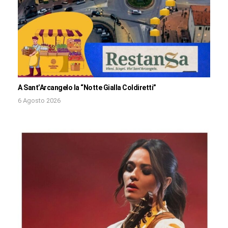
A Sant’Arcangelo la “Notte Gialla Coldiretti”
6 Agosto 2026